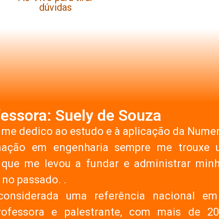
dúvidas
essora: Suely de Souza
 me dedico ao estudo e à aplicação da Numer
mação em engenharia sempre me trouxe 
que me levou a fundar e administrar minha
no passado. .
considerada uma referência nacional e
rofessora e palestrante, com mais de 2