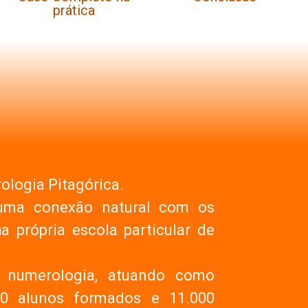
prática
ologia Pitagórica.
uma conexão natural com os
 própria escola particular de
m numerologia, atuando como
00 alunos formados e 11.000