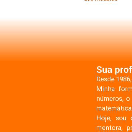
Sua prof
Desde 1986,
Minha for
números, o 
matemática 
Hoje, sou 
mentora, p