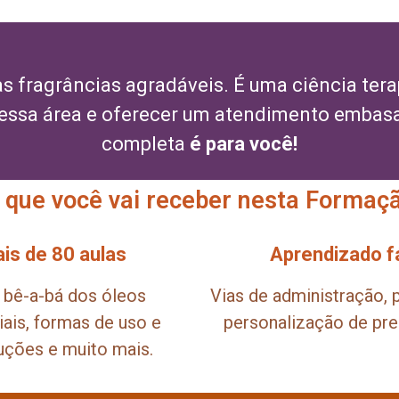
 fragrâncias agradáveis. É uma ciência tera
nessa área e oferecer um atendimento embas
completa
é para você!
 que você vai receber nesta Formaç
is de 80 aulas
Aprendizado fá
 bê-a-bá dos óleos
Vias de administração, 
ais, formas de uso e
personalização de pre
uções e muito mais.