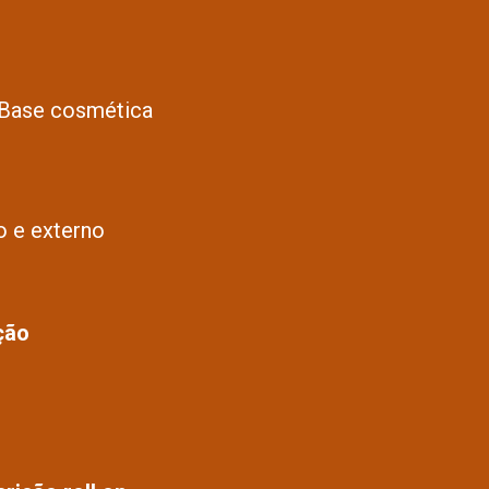
a Base cosmética
o e externo
ção